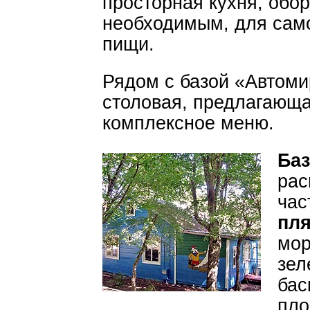
просторная кухня, обо
необходимым, для само
пищи.
Рядом с базой «Автом
столовая, предлагающа
комплексное меню.
Баз
рас
час
пл
мор
зел
бас
пло