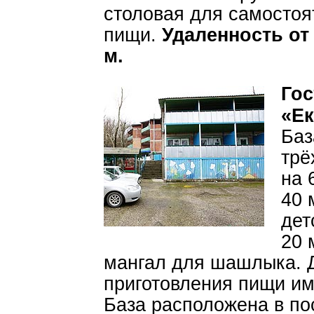
столовая для самостоя
пищи.
Удаленность от
м.
Го
«Ек
Баз
трё
на 
40 
дет
20 
мангал для шашлыка. 
приготовления пищи им
База расположена в по