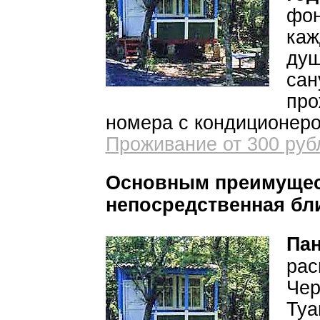
фон
каж
душ
сан
про
номера с кондиционеро
Проживание от 300 рубл
Основным преимущес
непосредственная бли
Пан
рас
Чер
Туа