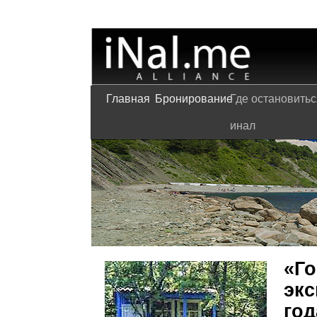
Главная
Бронирование
Где остановитьс
инал
«Го
экс
год