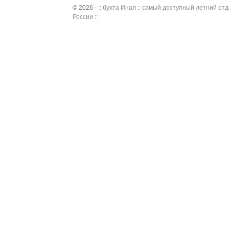
© 2026 -
:: бухта Инал :: самый доступный летний отд
России ::