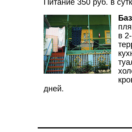
Питание 350 руб. в сутк
Баз
пля
в 2
тер
кух
туа
хол
кро
дней.