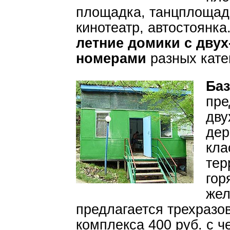
площадка, танцплощадк
кинотеатр, автостоянк
летние домики с двух
номерами
разных кате
Баз
пре
дву
дер
кла
тер
гор
жел
предлагается трехразо
комплекса 400 руб. с ч