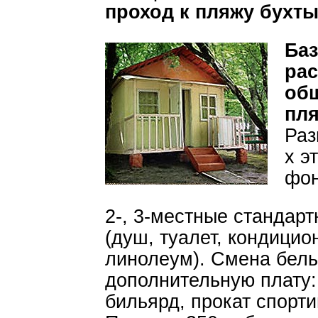
проход к пляжу бухты
Баз
рас
общ
пля
Раз
х э
фон
2-, 3-местные стандар
(душ, туалет, кондицио
линолеум). Смена белья
дополнительную плату: 
бильярд, прокат спорти