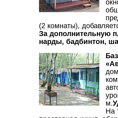
окн
общ
пре
(2 комнаты), добавляет
За дополнительную пл
нарды, бадбинтон, ша
Баз
«А
дом
ком
авт
уро
м.
У
На 