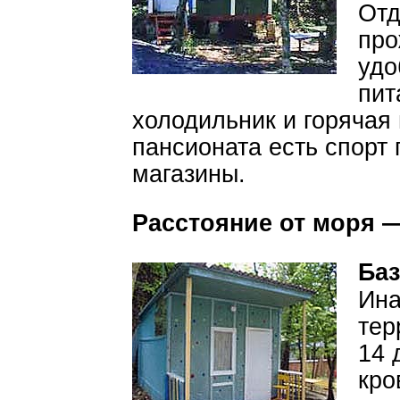
Отд
про
удо
пит
холодильник и горячая 
пансионата есть спорт 
магазины.
Расстояние от моря —
Баз
Ин
тер
14 
кро